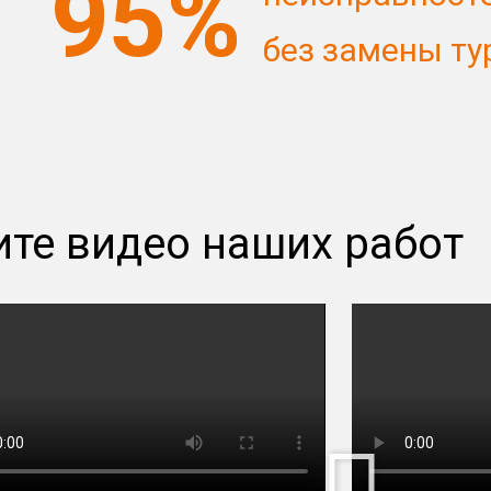
95%
без замены т
те видео наших работ