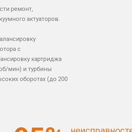
сти ремонт,
куумного актуаторов.
алансировку
отора с
лансировку картриджа
 об/мин) и турбины
ысоких оборотах (до 200
неисправност