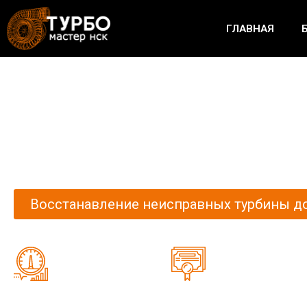
ГЛАВНАЯ
Блог компании
Восстанавление неисправных турбины до
Проводим диагностику
Даем гарантию 1 год
на европейском
по договору без