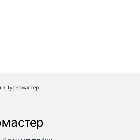
поисков и ожиданий
н в Турбомастер
омастер