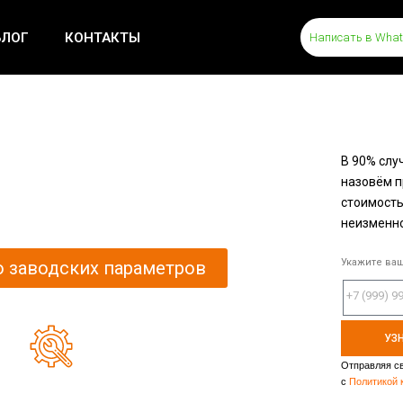
БЛОГ
КОНТАКТЫ
Написать в Wha
В 90% слу
назовём п
стоимость
неизменн
Укажите ва
 заводских параметров
УЗ
Отправляя св
Все запчасти для
с
Политикой 
ремонта в наличии без