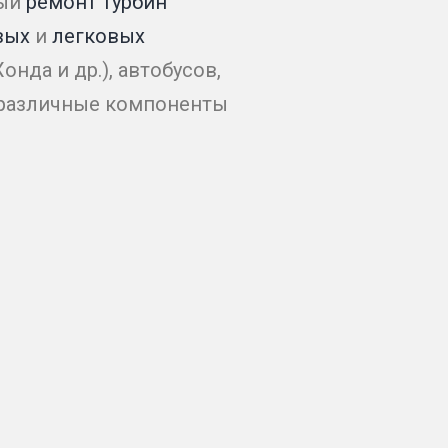
ный
ремонт турбин
вых
и
легковых
нда и др.), автобусов,
 различные компоненты